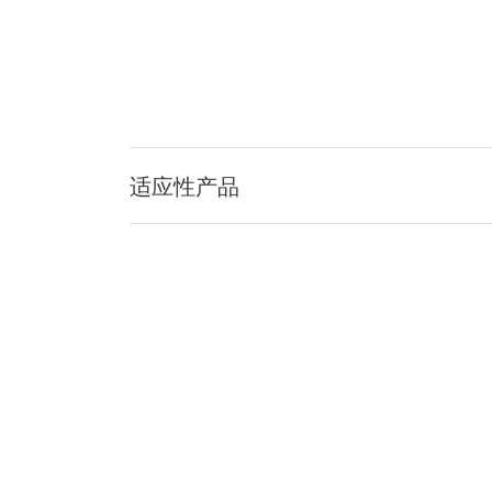
适应性产品