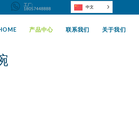
工厂:
中文
info@nbmaite.com
18057448888
HOME
产品中心
联系我们
关于我们
碗