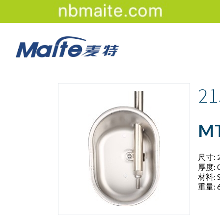
业务: 400-0505-128
2
MT
尺寸: 
厚度: 
材料: 
重量: 