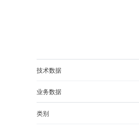
技术数据
尺寸: 215x153x90mm
厚度: 0.8mm
业务数据
材料: SUS304
重量: 611g
适用于乳猪
类别